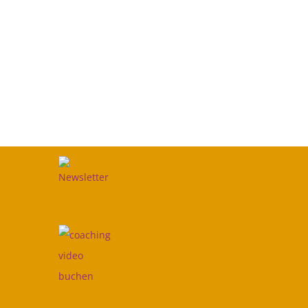
Soz
ial