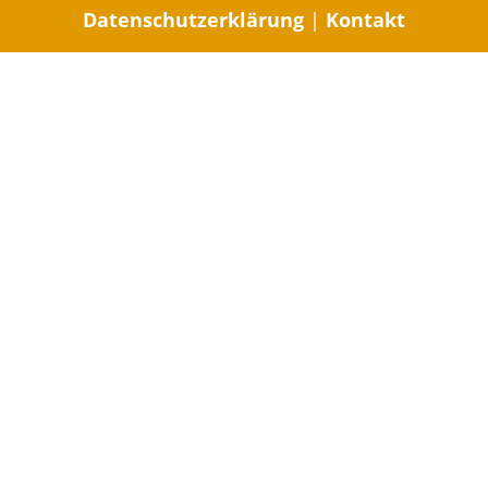
Datenschutzerklärung
|
Kontakt
Body-Mind-
Soul-Email-Abo
Ja, Ich möchte "
Nicoles Mindful Message
"!