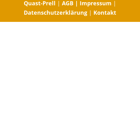
Quast-Prell
|
AGB
|
Impressum
|
Datenschutzerklärung
|
Kontakt
Body-Mind-
Soul-Email-Abo
Ja, Ich möchte "
Nicoles Mindful Message
"!