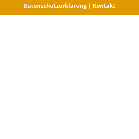
Datenschutzerklärung
|
Kontakt
Body-Mind-
Soul-Email-Abo
Ja, Ich möchte "
Nicoles Mindful Message
"!